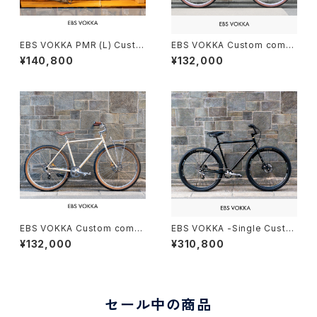
EBS VOKKA PMR (L) Custo
EBS VOKKA Custom compl
m order (deposit)
ete bike
¥140,800
¥132,000
EBS VOKKA Custom compl
EBS VOKKA -Single Custo
ete bike
m- Custom complete bike
¥132,000
¥310,800
セール中の商品