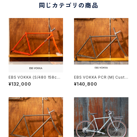
同じカテゴリの商品
EBS VOKKA (S/480 158c
EBS VOKKA PCR (M) Custo
m〜)
m order (deposit)
¥132,000
¥140,800