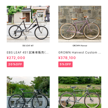
EBS LEAF 451 試乗車販売（15
GROWN Harvest Custom c
0-169cm）
omplete bike（154-168cm）
¥272,000
¥378,100
20%OFF
5%OFF