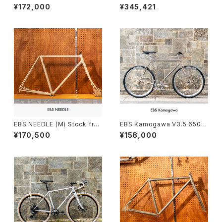
k frame Order（deposit）
stom complete bike（165-1
¥172,000
¥345,421
75cm）
EBS NEEDLE (M) Stock fra
EBS Kamogawa V3.5 650B
me Order （deposit）
Custom order (deposit)
¥170,500
¥158,000