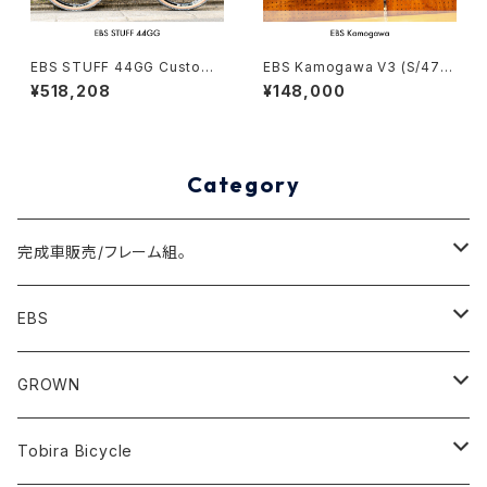
EBS STUFF 44GG Custom
EBS Kamogawa V3 (S/470)
complete bike（162-172c
Stock frame order (deposi
¥518,208
¥148,000
m）
t)
Category
完成車販売/フレーム組。
Minivelo(~20inch)
EBS
Cargo/Family
Minivelo (~20 inch)
GROWN
Horizontal 451
Commuter
700C(~29inch) / 650B(27.5inch)
CODA
Tobira Bicycle