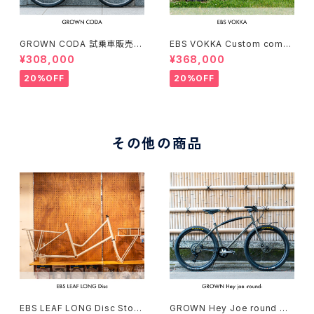
GROWN CODA 試乗車販売（1
EBS VOKKA Custom compl
66-174cm）
ete bike（166-173cm）
¥308,000
¥368,000
20%OFF
20%OFF
その他の商品
EBS LEAF LONG Disc Stoc
GROWN Hey Joe round Cu