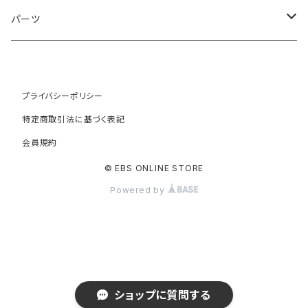
FLOAT 451
STUFF
Road
Harvest
Model-T
パーツ
LEAF 451
VOKKA
Touring
Hey Joe
ラック
LEAF LONG 406
Kamogawa
プライバシーポリシー
フロントラック
Gravel
RAT
特定商取引法に基づく表記
TURN
HOBO
リアラック
会員規約
ATB
COYOTE
© EBS ONLINE STORE
WORK
Faraway
I.G.Y
Powered by
Pac 305
FLOAT 700
HUNT
NEEDLE
Todd(16 inch Kids bike)
Bird
ショップに質問する