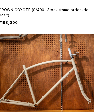
GROWN COYOTE (S/400) Stock frame order (de
posit)
¥198,000