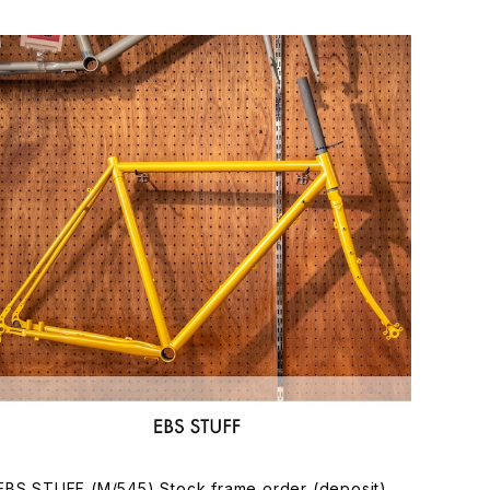
EBS STUFF (M/545) Stock frame order (deposit)