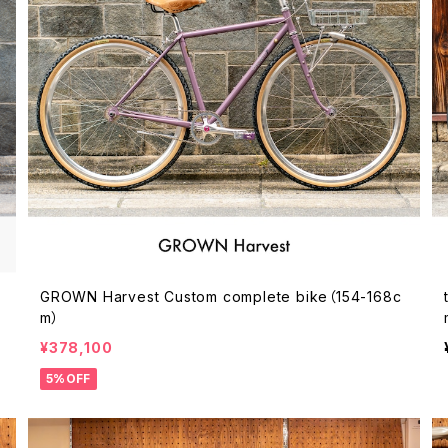
GROWN Harvest Custom complete bike（154-168c
m）
¥378,100
5%OFF