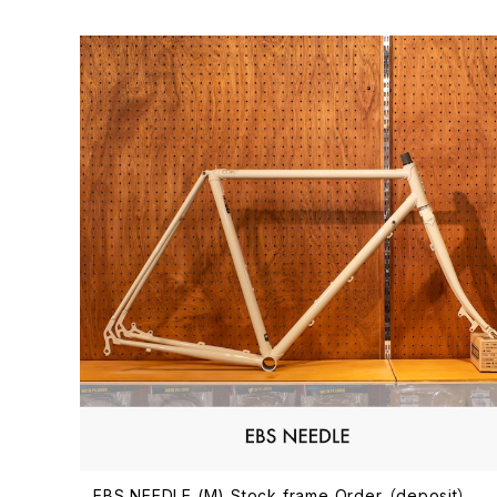
EBS NEEDLE (M) Stock frame Order （deposit）