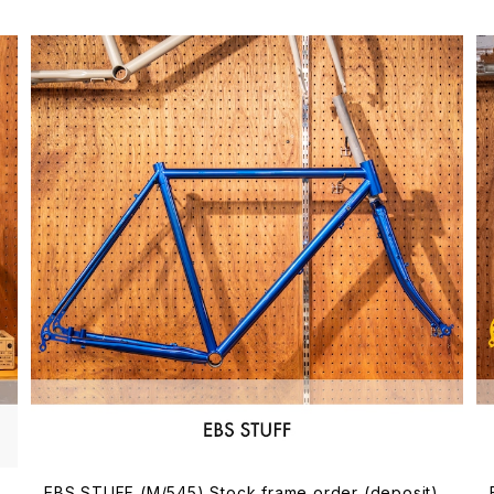
EBS STUFF (M/545) Stock frame order (deposit)