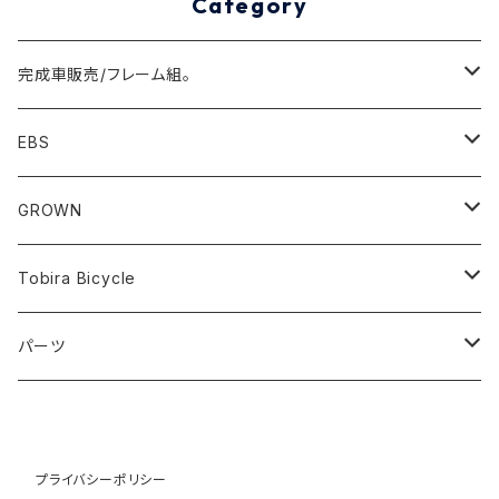
Category
完成車販売/フレーム組。
Minivelo(~20inch)
EBS
Cargo/Family
Minivelo (~20 inch)
GROWN
Horizontal 451
Commuter
700C(~29inch) / 650B(27.5inch)
CODA
Tobira Bicycle
FLOAT 451
STUFF
Road
Harvest
Model-T
パーツ
LEAF 451
VOKKA
Touring
Hey Joe
ラック
LEAF LONG 406
Kamogawa
フロントラック
Gravel
RAT
プライバシーポリシー