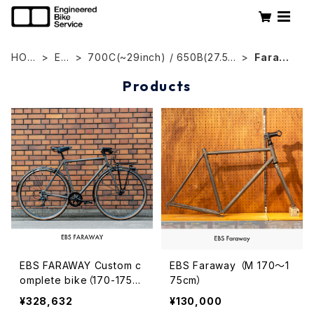
HOM
EB
700C(~29inch) / 650B(27.5in
Farawa
E
S
ch)
y
Products
EBS FARAWAY Custom c
EBS Faraway （M 170〜1
omplete bike（170-175c
75cm）
m）
¥328,632
¥130,000