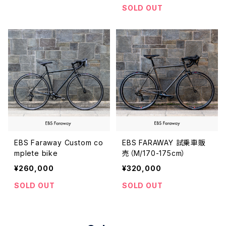
SOLD OUT
EBS Faraway Custom co
EBS FARAWAY 試乗車販
mplete bike
売（M/170-175cm）
¥260,000
¥320,000
SOLD OUT
SOLD OUT