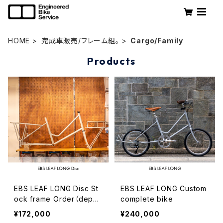
HOME
完成車販売/フレーム組。
Cargo/Family
Products
EBS LEAF LONG Disc St
EBS LEAF LONG Custom
ock frame Order（depos
complete bike
it）
¥172,000
¥240,000