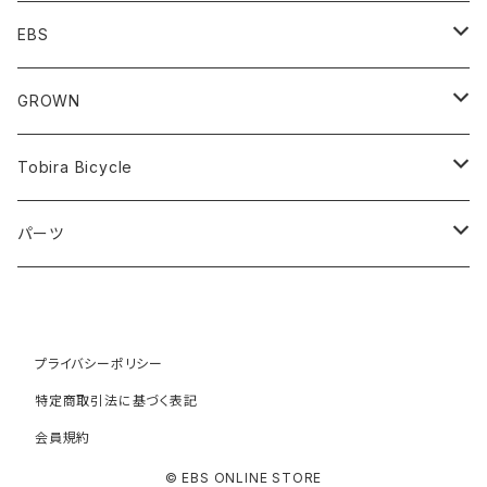
Minivelo(~20inch)
EBS
Cargo/Family
Minivelo (~20 inch)
GROWN
Horizontal 451
Commuter
700C(~29inch) / 650B(27.5inch)
CODA
Tobira Bicycle
FLOAT 451
STUFF
Road
Harvest
Model-T
パーツ
LEAF 451
VOKKA
Touring
Hey Joe
ラック
LEAF LONG 406
Kamogawa
フロントラック
Gravel
RAT
プライバシーポリシー
特定商取引法に基づく表記
TURN
HOBO
リアラック
ATB
COYOTE
会員規約
WORK
Faraway
© EBS ONLINE STORE