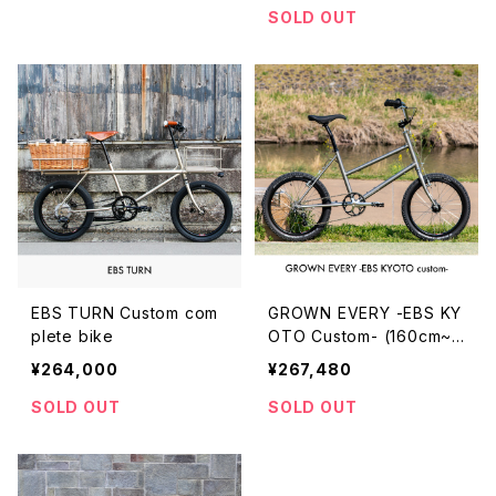
SOLD OUT
EBS TURN Custom com
GROWN EVERY -EBS KY
plete bike
OTO Custom- (160cm~1
72cm)
¥264,000
¥267,480
SOLD OUT
SOLD OUT