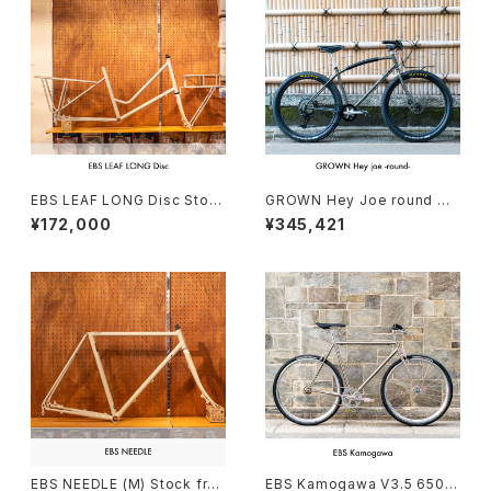
EBS LEAF LONG Disc Stoc
GROWN Hey Joe round Cu
k frame Order（deposit）
stom complete bike（165-1
¥172,000
¥345,421
75cm）
EBS NEEDLE (M) Stock fra
EBS Kamogawa V3.5 650B