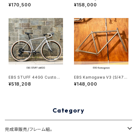
me Order （deposit）
Custom order (deposit)
¥170,500
¥158,000
EBS STUFF 44GG Custom
EBS Kamogawa V3 (S/470)
complete bike（162-172c
Stock frame order (deposi
¥518,208
¥148,000
m）
t)
Category
完成車販売/フレーム組。