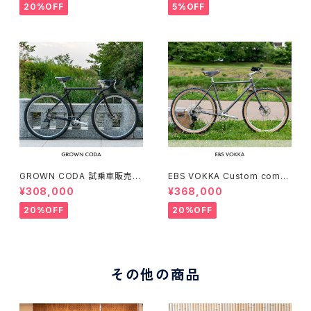
20%OFF
5%OFF
GROWN CODA 試乗車販売（1
EBS VOKKA Custom compl
66-174cm）
ete bike（166-173cm）
¥308,000
¥368,000
20%OFF
20%OFF
その他の商品