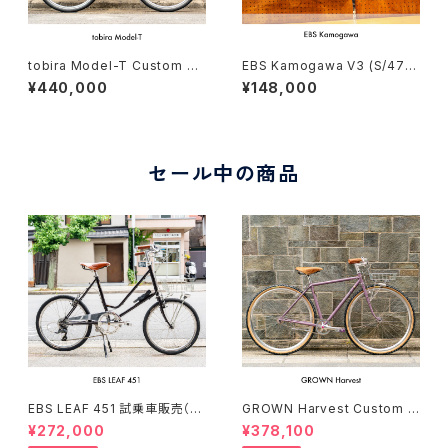
tobira Model-T Custom co
EBS Kamogawa V3 (S/470)
mplete bike（166-175cm）
Stock frame order (deposi
¥440,000
¥148,000
t)
セール中の商品
EBS LEAF 451 試乗車販売（15
GROWN Harvest Custom c
0-169cm）
omplete bike（154-168cm）
¥272,000
¥378,100