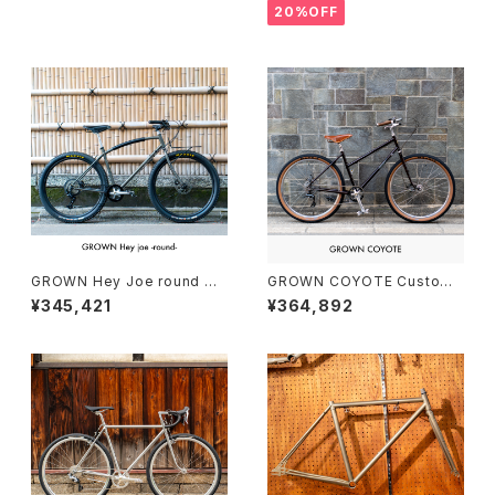
20%OFF
GROWN Hey Joe round Cu
GROWN COYOTE Custom
stom complete bike（165-1
complete bike（160-170c
¥345,421
¥364,892
75cm）
m）