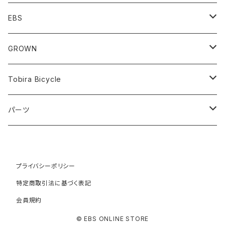
Minivelo(~20inch)
EBS
Cargo/Family
Minivelo (~20 inch)
GROWN
Horizontal 451
Commuter
700C(~29inch) / 650B(27.5inch)
CODA
Tobira Bicycle
FLOAT 451
STUFF
Road
Harvest
Model-T
パーツ
LEAF 451
VOKKA
Touring
Hey Joe
ラック
LEAF LONG 406
Kamogawa
プライバシーポリシー
フロントラック
Gravel
RAT
特定商取引法に基づく表記
TURN
HOBO
リアラック
会員規約
ATB
COYOTE
© EBS ONLINE STORE
WORK
Faraway