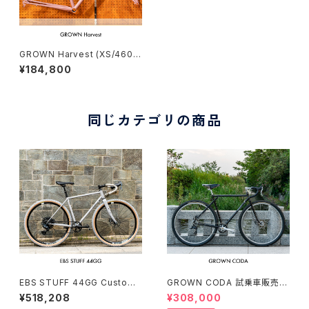
GROWN Harvest (XS/460)
Stock frame order (deposi
¥184,800
t)
同じカテゴリの商品
EBS STUFF 44GG Custom
GROWN CODA 試乗車販売（1
complete bike（162-172c
66-174cm）
¥518,208
¥308,000
m）