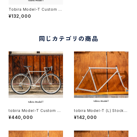
Tobira Model-T Custom c
omplete bike
¥132,000
同じカテゴリの商品
tobira Model-T Custom co
tobira Model-T (L) Stock f
mplete bike（166-175cm）
rame order (deposit)
¥440,000
¥142,000