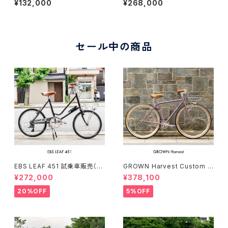
¥132,000
¥268,000
セール中の商品
EBS LEAF 451 試乗車販売（15
GROWN Harvest Custom c
0-169cm）
omplete bike（154-168cm）
¥272,000
¥378,100
20%OFF
5%OFF