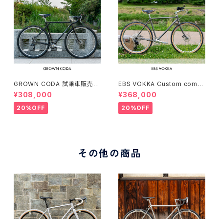
GROWN CODA 試乗車販売（1
EBS VOKKA Custom compl
66-174cm）
ete bike（166-173cm）
¥308,000
¥368,000
20%OFF
20%OFF
その他の商品