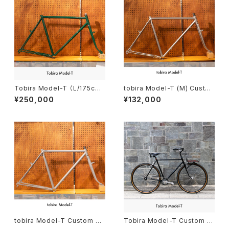
Tobira Model-T （L/175c
tobira Model-T (M) Custo
m〜）
m order (deposit)
¥250,000
¥132,000
tobira Model-T Custom or
Tobira Model-T Custom c
der (deposit)
omplete bike