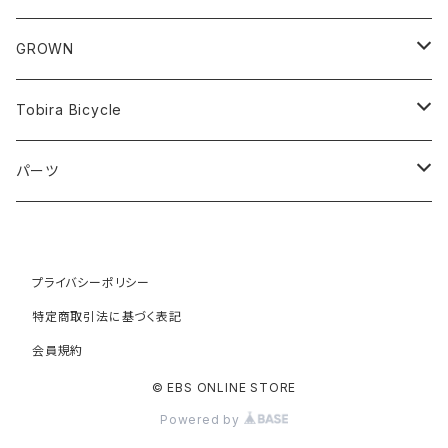
Cargo/Family
Minivelo (~20 inch)
GROWN
Horizontal 451
Commuter
700C(~29inch) / 650B(27.5inch)
CODA
Tobira Bicycle
FLOAT 451
STUFF
Road
Harvest
Model-T
パーツ
LEAF 451
VOKKA
Touring
Hey Joe
ラック
LEAF LONG 406
Kamogawa
プライバシーポリシー
フロントラック
Gravel
RAT
特定商取引法に基づく表記
TURN
HOBO
リアラック
会員規約
ATB
COYOTE
© EBS ONLINE STORE
WORK
Faraway
I.G.Y
Powered by
Pac 305