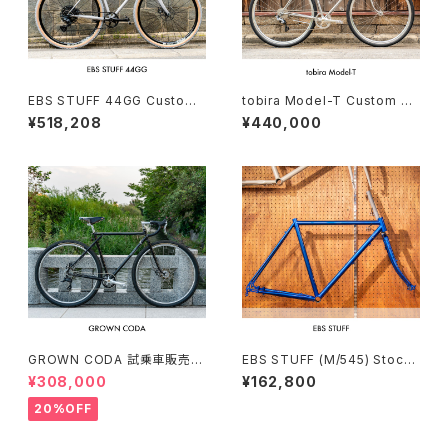
EBS STUFF 44GG Custom
tobira Model-T Custom co
complete bike（162-172c
mplete bike（166-175cm）
¥518,208
¥440,000
m）
GROWN CODA 試乗車販売（1
EBS STUFF (M/545) Stock
66-174cm）
frame order (deposit)
¥308,000
¥162,800
20%OFF