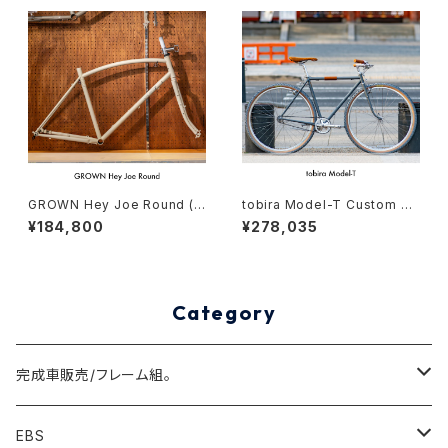
GROWN Hey Joe Round (X
tobira Model-T Custom co
L/520) Stock frame order
mplete bike（158-165cm）
¥184,800
¥278,035
(deposit)
Category
完成車販売/フレーム組。
Minivelo(~20inch)
EBS