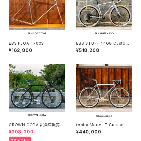
EBS FLOAT 700S
EBS STUFF 44GG Custom
complete bike（162-172c
¥162,800
¥518,208
m）
GROWN CODA 試乗車販売（1
tobira Model-T Custom co
66-174cm）
mplete bike（166-175cm）
¥308,000
¥440,000
20%OFF