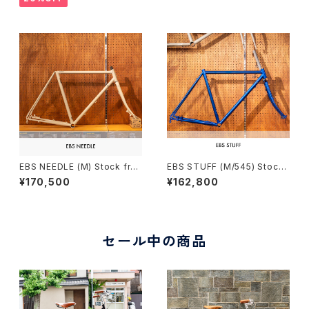
EBS NEEDLE (M) Stock fra
EBS STUFF (M/545) Stock
me Order （deposit）
frame order (deposit)
¥170,500
¥162,800
セール中の商品