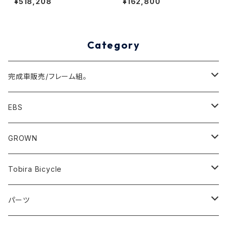
¥518,208
¥162,800
m）
Category
完成車販売/フレーム組。
Minivelo(~20inch)
EBS
Cargo/Family
Minivelo (~20 inch)
GROWN
Horizontal 451
Commuter
700C(~29inch) / 650B(27.5inch)
CODA
Tobira Bicycle
FLOAT 451
STUFF
Road
Harvest
Model-T
パーツ
LEAF 451
VOKKA