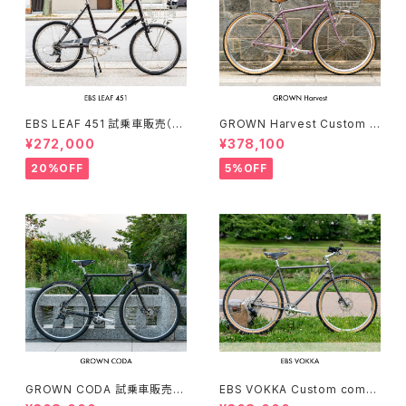
EBS LEAF 451 試乗車販売（15
GROWN Harvest Custom c
0-169cm）
omplete bike（154-168cm）
¥272,000
¥378,100
20%OFF
5%OFF
GROWN CODA 試乗車販売（1
EBS VOKKA Custom compl
66-174cm）
ete bike（166-173cm）