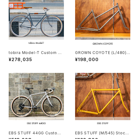
tobira Model-T Custom co
GROWN COYOTE (L/480)
mplete bike（158-165cm）
Stock frame order (deposi
¥278,035
¥198,000
t)
EBS STUFF 44GG Custom
EBS STUFF (M/545) Stock
complete bike（162-172c
frame order (deposit)