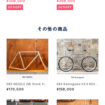
¥308,000
¥368,000
20%OFF
20%OFF
その他の商品
EBS NEEDLE (M) Stock fra
EBS Kamogawa V3.5 650B
me Order （deposit）
Custom order (deposit)
¥170,500
¥158,000