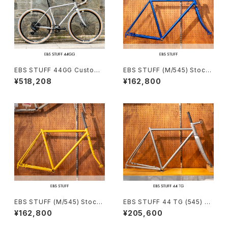
EBS STUFF 44GG Custom
EBS STUFF (M/545) Stock
complete bike（162-172c
frame order (deposit)
¥518,208
¥162,800
m）
EBS STUFF (M/545) Stock
EBS STUFF 44 TG (545) St
frame order (deposit)
ock frame order (deposit)
¥162,800
¥205,600