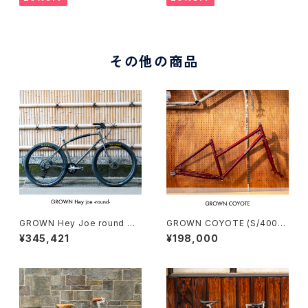
その他の商品
GROWN Hey Joe round Cu
GROWN COYOTE (S/400)
stom complete bike（165-1
Stock frame order (deposi
¥345,421
¥198,000
75cm）
t)