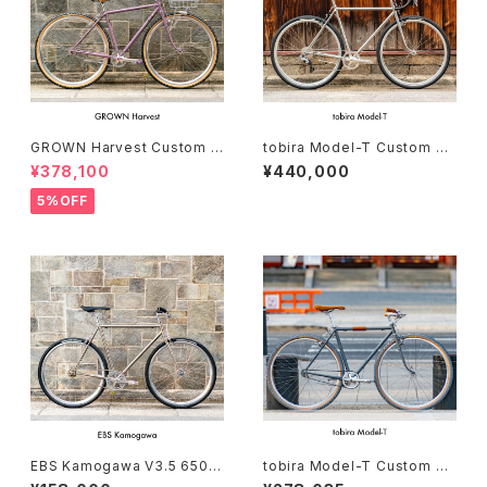
GROWN Harvest Custom c
tobira Model-T Custom co
omplete bike（154-168cm）
mplete bike（166-175cm）
¥378,100
¥440,000
5%OFF
EBS Kamogawa V3.5 650B
tobira Model-T Custom co
Custom order (deposit)
mplete bike（158-165cm）