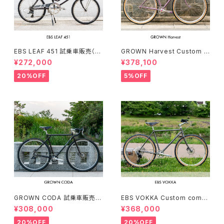
EBS LEAF 451 試乗車販売（15
GROWN Harvest Custom c
0-169cm）
omplete bike（154-168cm）
¥272,000
¥378,100
20%OFF
5%OFF
GROWN CODA 試乗車販売（1
EBS VOKKA Custom compl
66-174cm）
ete bike（166-173cm）
¥308,000
¥368,000
20%OFF
20%OFF