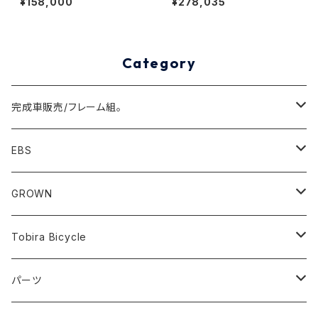
¥158,000
¥278,035
Category
完成車販売/フレーム組。
Minivelo(~20inch)
EBS
Cargo/Family
Minivelo (~20 inch)
GROWN
Horizontal 451
Commuter
700C(~29inch) / 650B(27.5inch)
CODA
Tobira Bicycle
FLOAT 451
STUFF
Road
Harvest
Model-T
パーツ
LEAF 451
VOKKA