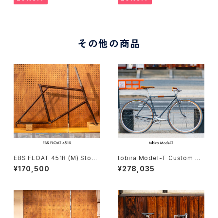
その他の商品
EBS FLOAT 451R (M) Stock
tobira Model-T Custom co
frame order (deposit)
mplete bike（158-165cm）
¥170,500
¥278,035