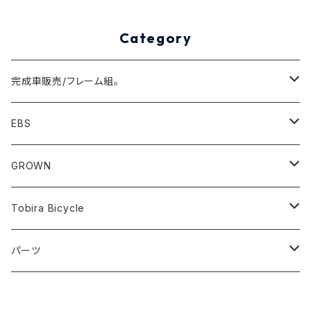
Category
完成車販売/フレーム組。
Minivelo(~20inch)
EBS
Cargo/Family
Minivelo (~20 inch)
GROWN
Horizontal 451
Commuter
700C(~29inch) / 650B(27.5inch)
CODA
Tobira Bicycle
FLOAT 451
STUFF
Road
Harvest
Model-T
パーツ
LEAF 451
VOKKA
Touring
Hey Joe
ラック