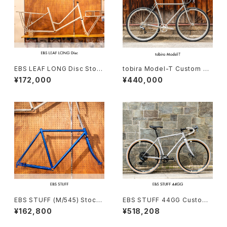
EBS LEAF LONG Disc Stoc
tobira Model-T Custom co
k frame Order（deposit）
mplete bike（166-175cm）
¥172,000
¥440,000
EBS STUFF (M/545) Stock
EBS STUFF 44GG Custom
frame order (deposit)
complete bike（162-172c
¥162,800
¥518,208
m）