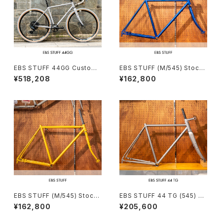
EBS STUFF 44GG Custom
EBS STUFF (M/545) Stock
complete bike（162-172c
frame order (deposit)
¥518,208
¥162,800
m）
EBS STUFF (M/545) Stock
EBS STUFF 44 TG (545) St
frame order (deposit)
ock frame order (deposit)
¥162,800
¥205,600