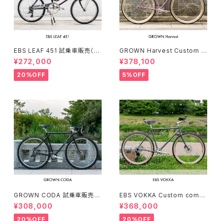
EBS LEAF 451 試乗車販売（15
GROWN Harvest Custom c
0-169cm）
omplete bike（154-168cm）
¥272,000
¥378,100
20%OFF
5%OFF
GROWN CODA 試乗車販売（1
EBS VOKKA Custom compl
66-174cm）
ete bike（166-173cm）
¥308,000
¥368,000
20%OFF
20%OFF