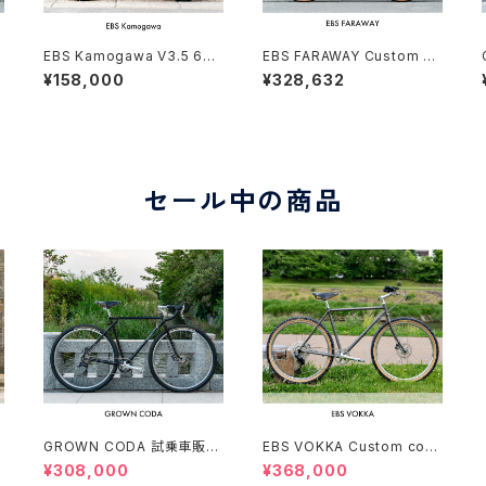
0
EBS Kamogawa V3.5 650
EBS FARAWAY Custom co
B Custom order (deposi
mplete bike（170-175cm）
¥158,000
¥328,632
t)
セール中の商品
GROWN CODA 試乗車販売
EBS VOKKA Custom com
c
（166-174cm）
plete bike（166-173cm）
¥308,000
¥368,000