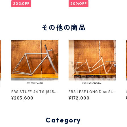
20%OFF
20%OFF
その他の商品
EBS STUFF 44 TG (545)
EBS LEAF LONG Disc Sto
Stock frame order (depo
ck frame Order（deposit）
¥205,600
¥172,000
sit)
Category