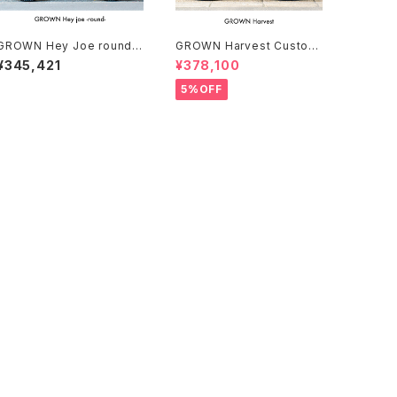
GROWN Hey Joe round
GROWN Harvest Custom
Custom complete bike（1
complete bike（154-168c
¥345,421
¥378,100
65-175cm）
m）
5%OFF