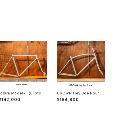
tobira Model-T (L) Stock
GROWN Hey Joe Round
frame order (deposit)
(XL/520) Stock frame or
¥142,000
¥184,800
der (deposit)