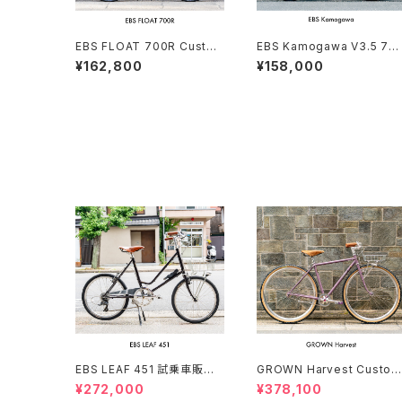
EBS FLOAT 700R Custo
EBS Kamogawa V3.5 70
m complete bike
C Custom order (deposi
¥162,800
¥158,000
t)
EBS LEAF 451 試乗車販売
GROWN Harvest Custom
（150-169cm）
complete bike（154-168
¥272,000
¥378,100
m）