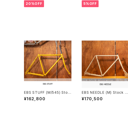
20%OFF
5%OFF
EBS STUFF (M/545) Stoc
EBS NEEDLE (M) Stock fr
k frame order (deposit)
ame Order （deposit）
¥162,800
¥170,500