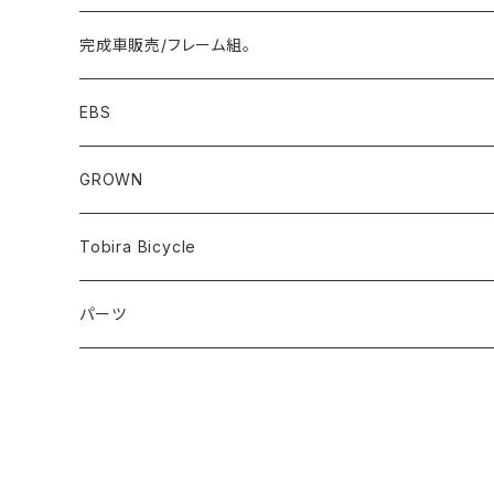
完成車販売/フレーム組。
Minivelo(~20inch)
EBS
Cargo/Family
Minivelo (~20 inch)
GROWN
Horizontal 451
Commuter
700C(~29inch) / 650B(27.5inch)
CODA
Tobira Bicycle
FLOAT 451
STUFF
Road
Harvest
Model-T
パーツ
LEAF 451
VOKKA
Touring
Hey Joe
ラック
LEAF LONG 406
Kamogawa
フロントラック
Gravel
RAT
TURN