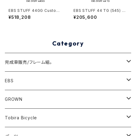
EBS STUFF 44GG Custom
EBS STUFF 44 TG (545) St
complete bike（162-172c
ock frame order (deposit)
¥518,208
¥205,600
m）
Category
完成車販売/フレーム組。
Minivelo(~20inch)
EBS
Cargo/Family
Minivelo (~20 inch)
GROWN
Horizontal 451
Commuter
700C(~29inch) / 650B(27.5inch)
CODA
Tobira Bicycle
FLOAT 451
STUFF
Road
Harvest
Model-T