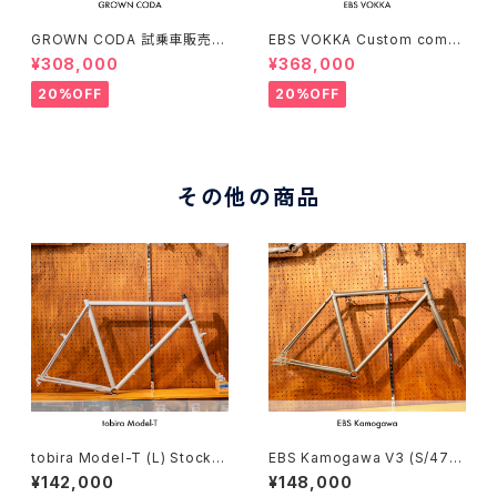
GROWN CODA 試乗車販売（1
EBS VOKKA Custom compl
66-174cm）
ete bike（166-173cm）
¥308,000
¥368,000
20%OFF
20%OFF
その他の商品
tobira Model-T (L) Stock f
EBS Kamogawa V3 (S/470)
rame order (deposit)
Stock frame order (deposi
¥142,000
¥148,000
t)