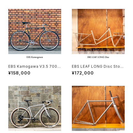
EBS Kamogawa V3.5 700C
EBS LEAF LONG Disc Stoc
Custom order (deposit)
k frame Order（deposit）
¥158,000
¥172,000