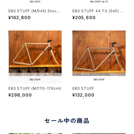
EBS STUFF (M/545) Stock
EBS STUFF 44 TG (545) St
frame order (deposit)
ock frame order (deposit)
¥162,800
¥205,600
EBS STUFF (M/170-176cm)
EBS STUFF
¥298,000
¥132,000
セール中の商品