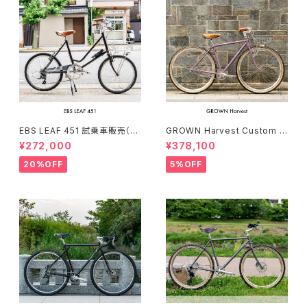
EBS LEAF 451 試乗車販売（15
GROWN Harvest Custom c
0-169cm）
omplete bike（154-168cm）
¥272,000
¥378,100
20%OFF
5%OFF