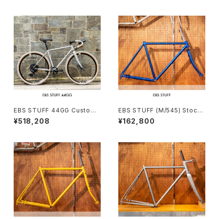
EBS STUFF 44GG Custom
EBS STUFF (M/545) Stock
complete bike（162-172c
frame order (deposit)
¥518,208
¥162,800
m）