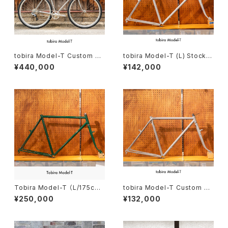
tobira Model-T Custom co
tobira Model-T (L) Stock f
mplete bike（166-175cm）
rame order (deposit)
¥440,000
¥142,000
Tobira Model-T （L/175c
tobira Model-T Custom or
m〜）
der (deposit)
¥250,000
¥132,000