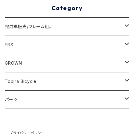
Category
完成車販売/フレーム組。
Minivelo(~20inch)
EBS
Cargo/Family
Minivelo (~20 inch)
GROWN
Horizontal 451
Commuter
700C(~29inch) / 650B(27.5inch)
CODA
Tobira Bicycle
FLOAT 451
STUFF
Road
Harvest
Model-T
パーツ
LEAF 451
VOKKA
Touring
Hey Joe
ラック
LEAF LONG 406
Kamogawa
プライバシーポリシー