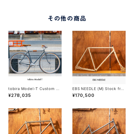
その他の商品
tobira Model-T Custom co
EBS NEEDLE (M) Stock fra
mplete bike（158-165cm）
me Order （deposit）
¥278,035
¥170,500