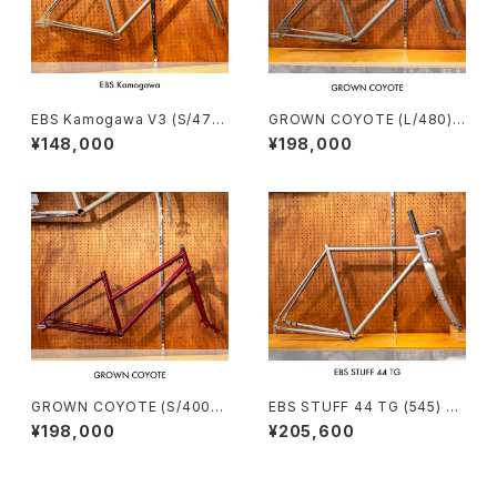
EBS Kamogawa V3 (S/470)
GROWN COYOTE (L/480)
Stock frame order (deposi
Stock frame order (deposi
¥148,000
¥198,000
t)
t)
GROWN COYOTE (S/400)
EBS STUFF 44 TG (545) St
Stock frame order (deposi
ock frame order (deposit)
¥198,000
¥205,600
t)