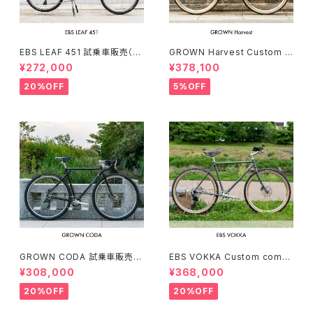
EBS LEAF 451 試乗車販売（15
GROWN Harvest Custom c
0-169cm）
omplete bike（154-168cm）
¥272,000
¥378,100
20%OFF
5%OFF
GROWN CODA 試乗車販売（1
EBS VOKKA Custom compl
66-174cm）
ete bike（166-173cm）
¥308,000
¥368,000
20%OFF
20%OFF