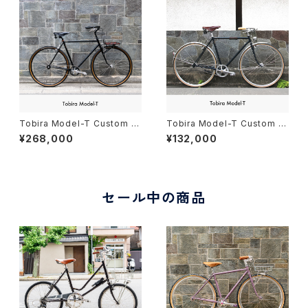
Tobira Model-T Custom c
Tobira Model-T Custom c
omplete bike
omplete bike
¥268,000
¥132,000
セール中の商品